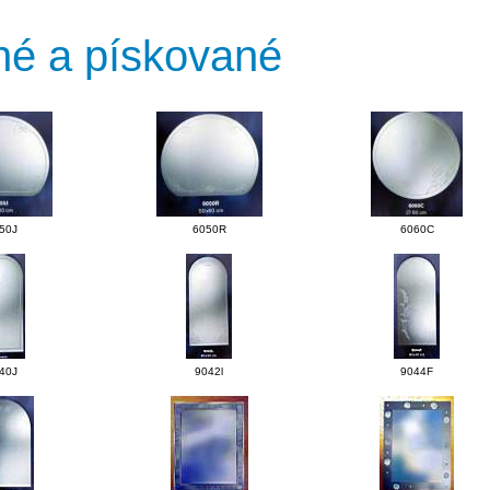
ané a pískované
50J
6050R
6060C
40J
9042l
9044F