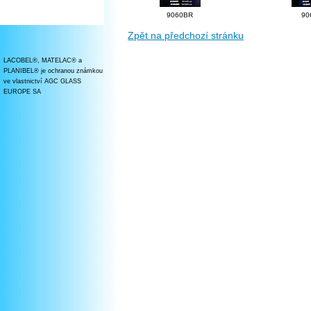
9060BR
90
Zpět na předchozí stránku
LACOBEL®, MATELAC® a
PLANIBEL® je ochranou známkou
ve vlastnictví AGC GLASS
EUROPE SA